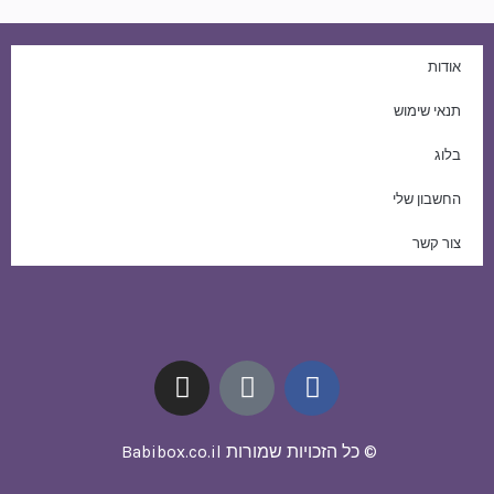
אודות
תנאי שימוש
בלוג
החשבון שלי
צור קשר
I
T
F
n
i
a
s
k
c
t
t
e
© כל הזכויות שמורות Babibox.co.il
a
o
b