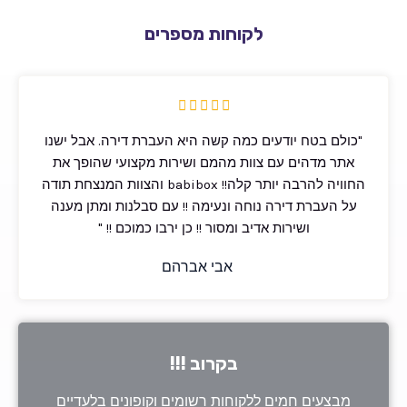
לקוחות מספרים
5





/
"כולם בטח יודעים כמה קשה היא העברת דירה. אבל ישנו
5
אתר מדהים עם צוות מהמם ושירות מקצועי שהופך את
החוויה להרבה יותר קלה!! babibox והצוות המנצחת תודה
על העברת דירה נוחה ונעימה !! עם סבלנות ומתן מענה
ושירות אדיב ומסור !! כן ירבו כמוכם !! "
אבי אברהם
בקרוב !!!
מבצעים חמים ללקוחות רשומים וקופונים בלעדיים