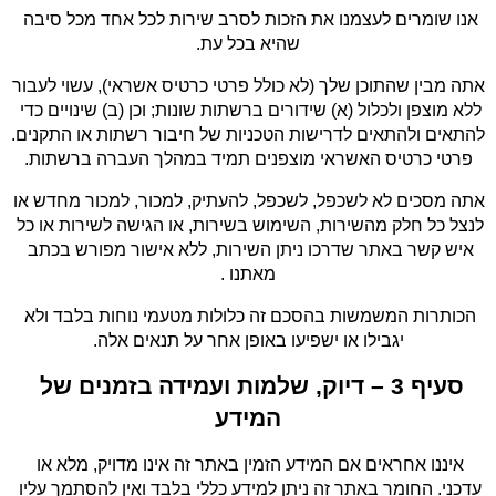
אנו שומרים לעצמנו את הזכות לסרב שירות לכל אחד מכל סיבה 
שהיא בכל עת.
אתה מבין שהתוכן שלך (לא כולל פרטי כרטיס אשראי), עשוי לעבור 
ללא מוצפן ולכלול (א) שידורים ברשתות שונות; וכן (ב) שינויים כדי 
להתאים ולהתאים לדרישות הטכניות של חיבור רשתות או התקנים. 
פרטי כרטיס האשראי מוצפנים תמיד במהלך העברה ברשתות.
אתה מסכים לא לשכפל, לשכפל, להעתיק, למכור, למכור מחדש או 
לנצל כל חלק מהשירות, השימוש בשירות, או הגישה לשירות או כל 
איש קשר באתר שדרכו ניתן השירות, ללא אישור מפורש בכתב 
מאתנו .
הכותרות המשמשות בהסכם זה כלולות מטעמי נוחות בלבד ולא 
יגבילו או ישפיעו באופן אחר על תנאים אלה.
סעיף 3 – דיוק, שלמות ועמידה בזמנים של 
המידע
איננו אחראים אם המידע הזמין באתר זה אינו מדויק, מלא או 
עדכני. החומר באתר זה ניתן למידע כללי בלבד ואין להסתמך עליו 