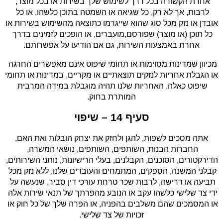
אחרת הקשורה בכל דרך לשימוש שלך בשירות או בכל מוצר, 
לרבות, אך לא רק, כל שגיאה או השמטה בתוכן כלשהו, או כל 
אובדן או נזק מכל סוג שהוא שייגרמו כתוצאה מהשימוש בשירות או 
כל תוכן (או מוצר) שפורסם,מועברים, או הופכים לזמינים בדרך 
אחרת באמצעות השירות, גם אם הודיעו על אפשרותם.
מכיוון שמדינות מסוימות או תחומי שיפוט אינם מאפשרים החרגה 
או הגבלת אחריות לנזקים תוצאתיים או מקריים, במדינות או תחומי 
שיפוט כאלה, האחריות שלנו תהיה מוגבלת במידה המרבית 
המותרת בחוק.
סעיף 14 – שיפוי
 אתה מסכים לשפות, להגן ולחזק את יצחק הובלות ואת האם, 
החברות הבנות, השותפים, השותפים, נושאי המשרה, 
הדירקטורים, הסוכנים, הקבלנים, בעלי הרישיונות, נותני השירותים, 
קבלני המשנה, הספקים, המתמחים והעובדים שלנו, ללא נזק מכל 
תביעה או דרישה, לרבות שכר טרחת עורכי דין סביר, שנעשה על 
ידי צד שלישי כלשהו עקב או הנובע מהפרתך של תנאי שירות אלה 
או המסמכים שהם משלבים בהפניה, או הפרה שלך של כל חוק או 
זכויות של צד שלישי.