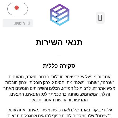
ילוג
תפריט
0
עגלת
תוכן
קניות
ציוד אריזה נלווה
חיפוש
חיפוש
תנאי השירות
—
סקירה כללית
אתר זה מופעל על ידי יצחק הובלות. ברחבי האתר, המונחים 
"אנחנו", "אותנו" ו"שלנו" מתייחסים ליצחק הובלות. יצחק הובלות 
מציע אתר זה, לרבות כל המידע, הכלים והשירותים הזמינים מאתר 
זה לך, המשתמש, מותנה בהסכמתך לכל התנאים, התנאים, 
המדיניות וההודעות האמורות כאן.
על ידי ביקור באתר שלנו ו/או רכישת משהו מאיתנו, אתה עוסק 
ב"שירות" שלנו ומסכים להיות כפוף לתנאים ולהגבלות הבאים 