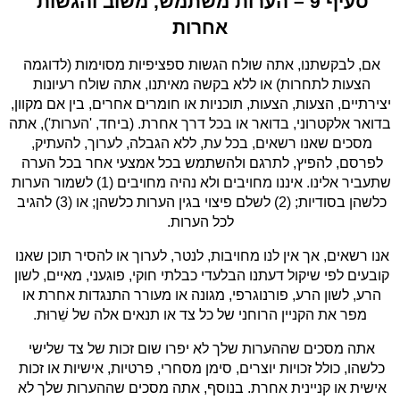
סעיף 9 – הערות משתמש, משוב והגשות 
אחרות
אם, לבקשתנו, אתה שולח הגשות ספציפיות מסוימות (לדוגמה 
הצעות לתחרות) או ללא בקשה מאיתנו, אתה שולח רעיונות 
יצירתיים, הצעות, הצעות, תוכניות או חומרים אחרים, בין אם מקוון, 
בדואר אלקטרוני, בדואר או בכל דרך אחרת. (ביחד, 'הערות'), אתה 
מסכים שאנו רשאים, בכל עת, ללא הגבלה, לערוך, להעתיק, 
לפרסם, להפיץ, לתרגם ולהשתמש בכל אמצעי אחר בכל הערה 
שתעביר אלינו. איננו מחויבים ולא נהיה מחויבים (1) לשמור הערות 
כלשהן בסודיות; (2) לשלם פיצוי בגין הערות כלשהן; או (3) להגיב 
לכל הערות.
אנו רשאים, אך אין לנו מחויבות, לנטר, לערוך או להסיר תוכן שאנו 
קובעים לפי שיקול דעתנו הבלעדי כבלתי חוקי, פוגעני, מאיים, לשון 
הרע, לשון הרע, פורנוגרפי, מגונה או מעורר התנגדות אחרת או 
מפר את הקניין הרוחני של כל צד או תנאים אלה של שֵׁרוּת.
אתה מסכים שההערות שלך לא יפרו שום זכות של צד שלישי 
כלשהו, כולל זכויות יוצרים, סימן מסחרי, פרטיות, אישיות או זכות 
אישית או קניינית אחרת. בנוסף, אתה מסכים שההערות שלך לא 