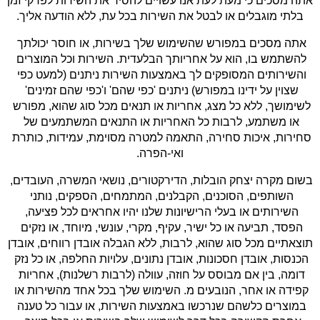
אתה מסכים כי מעת לעת אנו עשויים להסיר את השירות לפרקי זמן 
בלתי מוגבלים או לבטל את השירות בכל עת, ללא הודעה אליך.
אתה מסכים במפורש שהשימוש שלך בשירות, או חוסר יכולתך 
להשתמש בו, הוא על אחריותך הבלעדית. השירות וכל המוצרים 
והשירותים המסופקים לך באמצעות השירות ניתנים (למעט כפי 
שצוין על ידינו במפורש) ניתנים 'כפי שהם' ו'כפי שהם זמינים' 
לשימושך, ללא כל מצג, אחריות או תנאים מכל סוג שהוא, מפורש 
או משתמע, לרבות כל האחריות או התנאים המשתמעים של 
סחירות, איכות סחירה, התאמה למטרה מסוימת, עמידות, כותרת 
ואי-הפרה.
בשום מקרה יצחק הובלות, הדירקטורים, נושאי המשרה, העובדים, 
השותפים, הסוכנים, הקבלנים, המתמחים, הספקים, נותני 
השירותים או בעלי הרישיונות שלנו יהיו אחראים לכל פציעה, 
הפסד, תביעה או כל ישיר, עקיף, מקרי, עונשי, מיוחד, או נזקים 
תוצאתיים מכל סוג שהוא, לרבות, ללא הגבלה אובדן רווחים, אובדן 
הכנסות, אובדן חסכונות, אובדן נתונים, עלויות החלפה, או כל נזק 
דומה, בין אם מבוסס על חוזה, עוולה (לרבות רשלנות), אחריות 
קפידה או אחר, הנובעים מ. השימוש שלך בכל אחד מהשירות או 
במוצרים כלשהם שנרכשו באמצעות השירות, או עבור כל טענה 