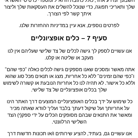
חשבונך ומידע אחר, כולל כתובת הדוא"ל ומספרי כרטיסי האשראי 
שלך ותאריכי תפוגה, כדי שנוכל להשלים את העסקאות שלך וליצור 
איתך קשר לפי הצורך.
לפרטים נוספים, אנא עיין במדיניות ההחזרות שלנו.
סעיף 7 – כלים אופציונליים
אנו עשויים לספק לך גישה לכלים של צד שלישי שעליהם אין לנו 
מעקב או שליטה או קלט.
אתה מאשר ומסכים שאנו מספקים גישה לכלים כאלה "כפי שהם" 
ו"כפי שהם זמינים" ללא כל אחריות, מצג או תנאים מכל סוג שהוא 
וללא כל אישור. לא תהיה לנו כל אחריות הנובעת או קשורה לשימוש 
שלך בכלים אופציונליים של צד שלישי.
כל שימוש על ידך בכלים האופציונליים המוצעים דרך האתר הינו 
על אחריותך ועל שיקול דעתך בלבד ועליך לוודא שאתה מכיר 
ומאשר את התנאים שבהם מסופקים הכלים על ידי ספק(י) הצד 
השלישי הרלוונטי.
אנו עשויים גם, בעתיד, להציע שירותים ו/או תכונות חדשות דרך 