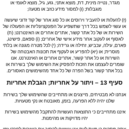
מגדר, נטייה מינית, דת, מוצא אתני, גזע, גיל, מוצא לאומי או 
מוגבלות; (ו) למסור מידע כוזב או מטעה;
(ז) להעלות או להעביר וירוסים או כל סוג אחר של קוד זדוני שיעשה 
או עשוי לשמש בכל דרך שתשפיע על הפונקציונליות או הפעולה של 
השירות או של כל אתר קשור, אתרים אחרים או האינטרנט; (ח) 
לאסוף או לעקוב אחר מידע אישי של אחרים; (i) ספאם, פישינג, 
פארם, עילה, עכביש, זחילה או גרידה; (י) לכל מטרה מגונה או בלתי 
מוסרית; או (יא) להפריע או לעקוף את תכונות האבטחה של 
השירות או כל אתר קשור, אתרים אחרים או האינטרנט. אנו 
שומרים לעצמנו את הזכות להפסיק את השימוש שלך בשירות או 
בכל אתר קשור בשל הפרה של כל אחד מהשימושים האסורים.
סעיף 13 – ויתור על אחריות; הגבלת אחריות
אנחנו לא מבטיחים, מייצגים או מתחייבים שהשימוש שלך בשירות 
שלנו יהיה ללא הפרעה, בזמן, מאובטח או נקי מטעויות.
איננו מתחייבים כי התוצאות העשויות להתקבל מהשימוש בשירות 
יהיו מדויקות או מהימנות.