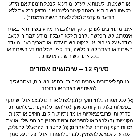
או השמטה, ולשנות או לעדכן מידע או לבטל הזמנות אם מידע 
כלשהו בשירות או באתר קשור כלשהו אינו מדויק בכל עת ללא 
הודעה מוקדמת (כולל לאחר הגשת הזמנתך) .
איננו מתחייבים לעדכן, לתקן או להבהיר מידע בשירות או באתר 
אינטרנט קשור כלשהו, לרבות ללא הגבלה, מידע תמחור, למעט 
כנדרש על פי חוק. אין לנקוט בשום עדכון או תאריך רענון מוגדר 
בשירות או באתר קשור כלשהו, כדי לציין שכל המידע בשירות או 
בכל אתר קשור שונה או עודכן.
סעיף 12 – שימושים אסורים
בנוסף לאיסורים אחרים כמפורט בתנאי השירות, נאסר עליך 
להשתמש באתר או בתוכנו:
(א) לכל מטרה בלתי חוקית; (ב) לשדל אחרים לבצע או להשתתף 
בפעולות בלתי חוקיות כלשהן; (ג) להפר כל תקנות בינלאומיות, 
פדרליות, פרובינציאליות או מדינתיות, חוקים, חוקים או תקנות 
מקומיות; (ד) להפר או להפר את זכויות הקניין הרוחני שלנו או את 
זכויות הקניין הרוחני של אחרים; (ה) להטריד, להתעלל, להעליב, 
לפגוע, להכפיש, להשמיץ, לבזות, להפחיד או להפלות על סמך 