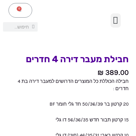
ילוג
תפריט
מעבר
0
עגלת
תוכן
קניות
דירה
ציוד אריזה נלווה
4
חיפוש
חיפוש
חדרים
כמות
של
חבילת מעבר דירה 4 חדרים
חבילת
מעבר
₪
389.00
דירה
חבילה הכוללת כל המוצרים הדרושים למעבר דירה בת 4
4
חדרים :
חדרים
20 קרטון בר 50/36/39 חד גלי חומר BF
15 קרטון תבור חדש 56/36/35 דו גלי
10 קרטון באבי 46/35/31 (חוני) דו גלי