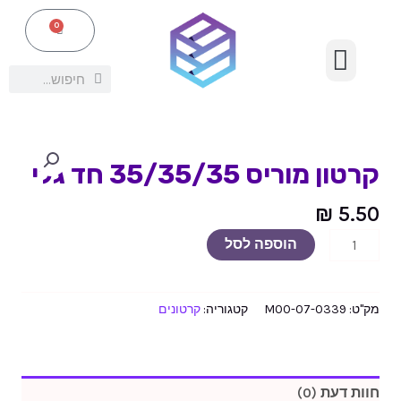
ילוג
תפריט
מוריס
0
עגלת
תוכן
קניות
35/35/35
ציוד אריזה נלווה
חד
חיפוש
חיפוש
גלי
כמות
של
קרטון מוריס 35/35/35 חד גלי
קרטון
מוריס
₪
5.50
35/35/35
הוספה לסל
חד
גלי
מק"ט:
07-0339-M00
קטגוריה:
קרטונים
חוות דעת (0)