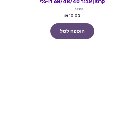
קרטון אבנר 68/48/40 דו-גלי
דורג
₪
10.00
0
מתוך
5
הוספה לסל