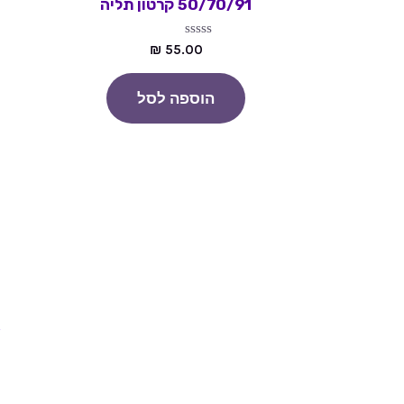
50/70/91 קרטון תליה
דורג
₪
55.00
0
מתוך
5
הוספה לסל
א