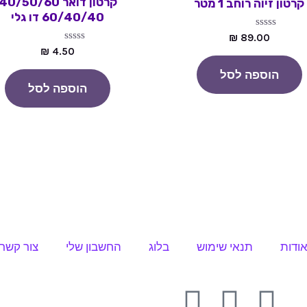
קרטון דואר 40/50/60
קרטון זיוה רוחב 1 מטר
60/40/40 דו גלי
דורג
₪
89.00
0
דורג
₪
4.50
מתוך
0
5
מתוך
הוספה לסל
5
הוספה לסל
ודות
תנאי שימוש
בלוג
החשבון שלי
צור קשר
I
T
F