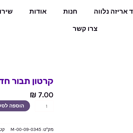
ד אריזה נלווה
חנות
אודות
שירו
צרו קשר
קרטון תבור חדש 56/36/35 דו
כמות
של
₪
7.00
קרטון
תבור
הוספה לסל
חדש
56/36/35
דו
מק"ט:
09-0345-M-00
קטג